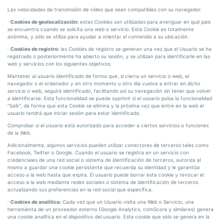
Las velocidades de transmisión de vídeo que sean compatibles con su navegador.
·
Cookies de geolocalización:
estas Cookies son utilizadas para averiguar en qué país
se encuentra cuando se solicita una web o servicio. Esta Cookie es totalmente
anónima, y sólo se utiliza para ayudar a orientar el contenido a su ubicación.
·
Cookies de registro:
las Cookies de registro se generan una vez que el Usuario se ha
registrado o posteriormente ha abierto su sesión, y se utilizan para identificarle en las
web y servicios con los siguientes objetivos:
Mantener al usuario identificado de forma que, si cierra un servicio o web, el
navegador o el ordenador y en otro momento u otro día vuelve a entrar en dicho
servicio o web, seguirá identificado, facilitando así su navegación sin tener que volver
a identificarse. Esta funcionalidad se puede suprimir si el usuario pulsa la funcionalidad
“Salir”, de forma que esta Cookie se elimina y la próxima vez que entre en la web el
usuario tendrá que iniciar sesión para estar identificado.
Comprobar si el usuario está autorizado para acceder a ciertos servicios o funciones
de la Web.
Adicionalmente, algunos servicios pueden utilizar conectores de terceros tales como
Facebook, Twitter o Google. Cuando el usuario se registra en un servicio con
credenciales de una red social o sistema de identificación de terceros, autoriza al
mismo a guardar una cookie persistente que recuerda su identidad y le garantiza
acceso a la web hasta que expira. El usuario puede borrar esta cookie y revocar el
acceso a la web mediante redes sociales o sistema de identificación de terceros
actualizando sus preferencias en la red social que específica.
·
Cookies de analítica:
Cada vez que un Usuario visita una Web o Servicio, una
herramienta de un proveedor externo (Google Analytics, comScore y similares) genera
una cookie analítica en el dispositivo del usuario. Esta cookie que sólo se genera en la