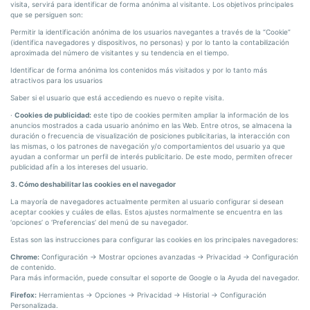
visita, servirá para identificar de forma anónima al visitante. Los objetivos principales
que se persiguen son:
Permitir la identificación anónima de los usuarios navegantes a través de la “Cookie”
(identifica navegadores y dispositivos, no personas) y por lo tanto la contabilización
aproximada del número de visitantes y su tendencia en el tiempo.
Identificar de forma anónima los contenidos más visitados y por lo tanto más
atractivos para los usuarios
Saber si el usuario que está accediendo es nuevo o repite visita.
·
Cookies de publicidad:
este tipo de cookies permiten ampliar la información de los
anuncios mostrados a cada usuario anónimo en las Web. Entre otros, se almacena la
duración o frecuencia de visualización de posiciones publicitarias, la interacción con
las mismas, o los patrones de navegación y/o comportamientos del usuario ya que
ayudan a conformar un perfil de interés publicitario. De este modo, permiten ofrecer
publicidad afín a los intereses del usuario.
3. Cómo deshabilitar las cookies en el navegador
La mayoría de navegadores actualmente permiten al usuario configurar si desean
aceptar cookies y cuáles de ellas. Estos ajustes normalmente se encuentra en las
‘opciones’ o ‘Preferencias’ del menú de su navegador.
Estas son las instrucciones para configurar las cookies en los principales navegadores:
Chrome:
Configuración -> Mostrar opciones avanzadas -> Privacidad -> Configuración
de contenido.
Para más información, puede consultar el soporte de Google o la Ayuda del navegador.
Firefox:
Herramientas -> Opciones -> Privacidad -> Historial -> Configuración
Personalizada.