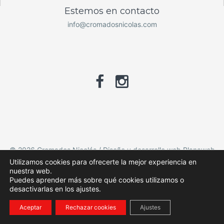
Estemos en contacto
info@cromadosnicolas.com
© 2026 Cromados Nicolás / Diseño y desarrollo web Planaweb
Utilizamos cookies para ofrecerte la mejor experiencia en
Aviso legal y política de privacidad
nuestra web.
Puedes aprender más sobre qué cookies utilizamos o
desactivarlas en los ajustes.
Aceptar
Rechazar cookies
Ajustes