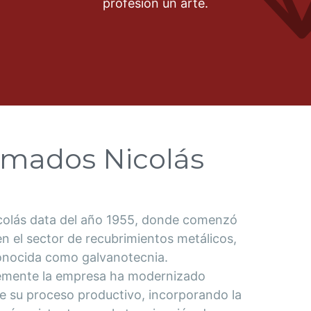
profesión un arte.
mados Nicolás
olás data del año 1955, donde comenzó
n el sector de recubrimientos metálicos,
onocida como galvanotecnia.
emente la empresa ha modernizado
 su proceso productivo, incorporando la