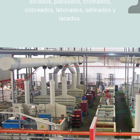
dorados, plateados, cromados,
cobreados, latonados, satinados y
lacados.