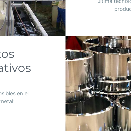
última tecnol
produc
tos
ativos
ibles en el
metal: