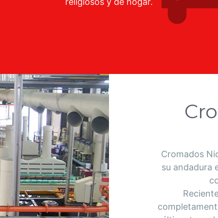
religiosos y de hogar.
Cro
Cromados Nic
su andadura e
c
Recient
completamente