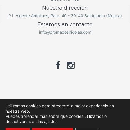
Nuestra dirección
P.I. Vicente Antolinos, Parc. 40 - 30140 Santomera (Murcia)
Estemos en contacto
info@cromadosnicolas.com
© 2026 Cromados Nicolás / Diseño y desarrollo web Planaweb
Utilizamos cookies para ofrecerte la mejor experiencia en
nuestra web.
Aviso legal y política de privacidad
Puedes aprender más sobre qué cookies utilizamos o
desactivarlas en los ajustes.